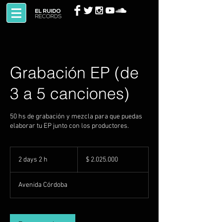
Grabación EP (de
3 a 5 canciones)
50 hs de grabación y mezcla para que puedas
elaborar tu EP junto con los productores.
2.025.000
pesos
2 days 2 h
2
$ 2.025.000
argentinos
d
a
Avenida Córdoba
y
s
2