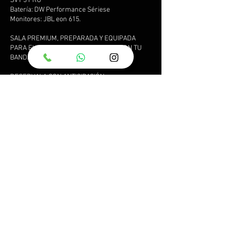
SVT 3 PRO
Batería: DW Performance Sériese
Monitores: JBL eon 615.
SALA PREMIUM, PREPARADA Y EQUIPADA
PARA EL MEJOR ENSAYO SOLISTA O CON TU
BANDA.
RESERVALA CON ANTICIPACIÓN.
Política de cancelación
Cancelación 48 horas antes
Datos de contacto
Avenida Córdoba 5244, Buenos Aires, Argentina