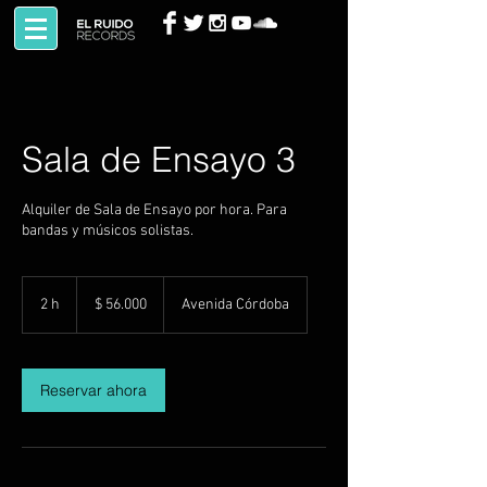
Sala de Ensayo 3
Alquiler de Sala de Ensayo por hora. Para
bandas y músicos solistas.
56.000
pesos
2 h
2
$ 56.000
Avenida Córdoba
argentinos
h
Reservar ahora